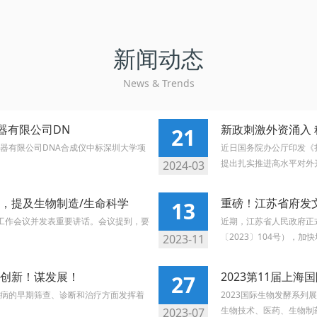
新闻动态
News & Trends
仪器有限公司DN
新政刺激外资涌入
21
克精密仪器有限公司DNA合成仪中标深圳大学项
近日国务院办公厅印发《
提出扎实推进高水平对外开
2024-03
，提及生物制造/生命科学
重磅！江苏省府发
13
济工作会议并发表重要讲话。会议提到，要
近期，江苏省人民政府正
〔2023〕104号），加快
2023-11
创新！谋发展！
2023第11届上
27
病的早期筛查、诊断和治疗方面发挥着
2023国际生物发酵系列
生物技术、医药、生物制药
2023-07