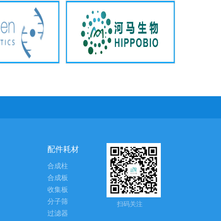
配件耗材
合成柱
合成板
收集板
分子筛
扫码关注
过滤器