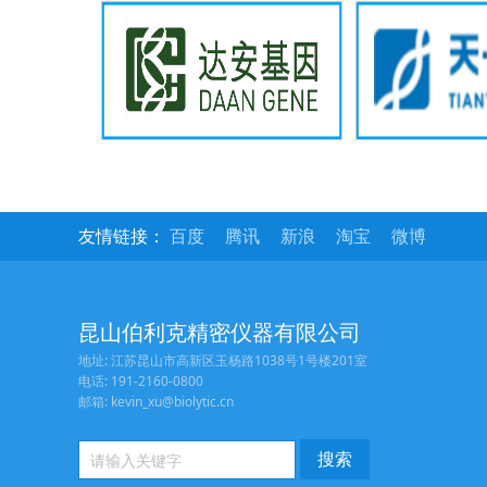
友情链接：
百度
腾讯
新浪
淘宝
微博
昆山伯利克精密仪器有限公司
地址: 江苏昆山市高新区玉杨路1038号1号楼201室
电话: 191-2160-0800
邮箱: kevin_xu@biolytic.cn