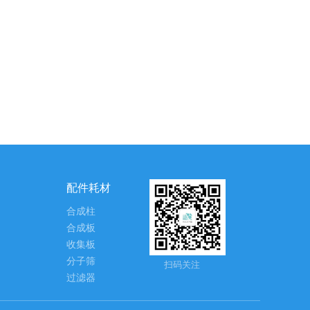
配件耗材
合成柱
合成板
收集板
分子筛
扫码关注
过滤器