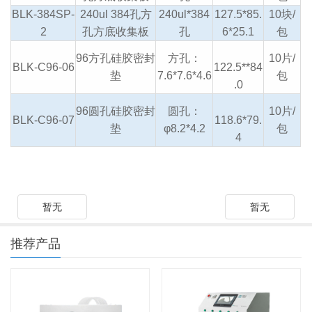
BLK-384SP-
240ul 384孔方
240ul*384
127.5*85.
10块/
2
孔方底收集板
孔
6*25.1
包
96方孔硅胶密封
方孔：
10片/
BLK-C96-06
122.5**84
垫
7.6*7.6*4.6
包
.0
96圆孔硅胶密封
圆孔：
10片/
BLK-C96-07
118.6*79.
垫
φ8.2*4.2
包
4
暂无
暂无
推荐产品