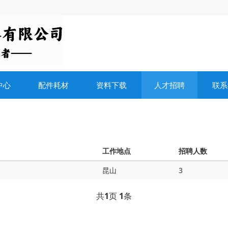
中心
配件耗材
资料下载
人才招聘
联系
工作地点
招聘人数
昆山
3
共
1
页
1
条