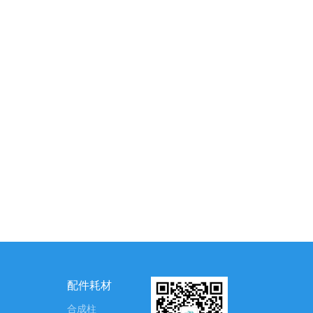
配件耗材
合成柱